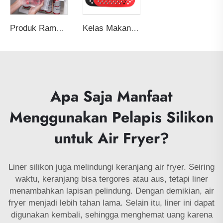
Produk Ramah Lingkungan Terlaris 2026 Wadah Ritsleting Anti Bocor Pembungkus Makanan Segar Kantong Penyimpanan Makanan Reusable Ziplock Silikon PEVA
Kelas Makanan Non-stick Bebas BPA Tebal Reusable Oven Panggang Pizza Goreng Ayam Pastry Panggang Air Fryer Alas Silikon Liner
Apa Saja Manfaat
Menggunakan Pelapis Silikon
untuk Air Fryer?
Liner silikon juga melindungi keranjang air fryer. Seiring
waktu, keranjang bisa tergores atau aus, tetapi liner
menambahkan lapisan pelindung. Dengan demikian, air
fryer menjadi lebih tahan lama. Selain itu, liner ini dapat
digunakan kembali, sehingga menghemat uang karena