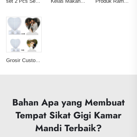
set 2 Pcs Sendok dan Garpu Bayi BPA-Free Food Grade Custom - Ujung Silikon Lunak dengan Gagang Kayu untuk Makan Bayi
Kelas Makanan Non-stick Bebas BPA Tebal Reusable Oven Panggang Pizza Goreng Ayam Pastry Panggang Air Fryer Alas Silikon Liner
Produk Ramah Lingkungan Terlaris 2026 Wadah Ritsleting Anti Bocor Pembungkus Makanan Segar Kantong Penyimpanan Makanan Reusable Ziplock Silikon PEVA
Grosir Custom Silicone DIY Cetakan Resin Frame Foto Seni Cetakan Hati Cetakan Epoksi Bahan Kerajinan untuk Membuat Kue Lilin
Bahan Apa yang Membuat
Tempat Sikat Gigi Kamar
Mandi Terbaik?