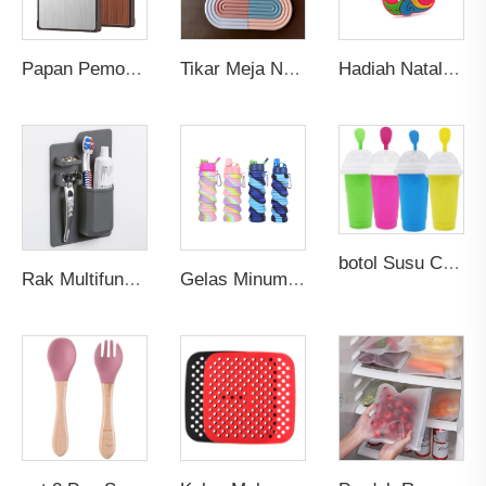
Papan Pemotong Stainless Steel Antibakteri Dua Sisi Besar Tahan Jamur Blok Irisan Dapur dengan Permukaan Kayu Solid Ebony
Tikar Meja Nordik Ramah Lingkungan Custom Karet Silikon PVC Anti Selip Alas Gelas Piring dengan Tatakan Minuman Lucu Pelangi
Hadiah Natal Anak-Anak Gelang Karet Lucu Hewan Unicorn Trendi PVC Promosi Gelang Silikon untuk Anak
botol Susu Cepat Beku 350ml Smoothie Tahan Lama Es Krim Squeeze Pendingin Cepat Milkshake Pembuat Smoothie Slushee Slush Cup
Rak Multifungsi Kamar Mandi Shower Tempat Penyimpanan Gelas Organizer Dudukan Sikat Gigi dan Pasta Gigi Silikon Cerdas Dinding dengan Logo Custom
Gelas Minum Olahraga Travel Gym Lipat Silikon Gelas Terisolasi Botol Air Terisolasi