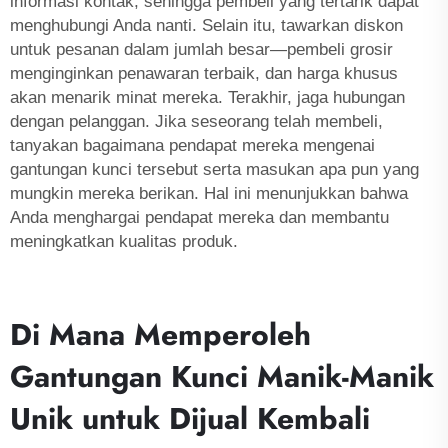
informasi kontak, sehingga pembeli yang tertarik dapat
menghubungi Anda nanti. Selain itu, tawarkan diskon
untuk pesanan dalam jumlah besar—pembeli grosir
menginginkan penawaran terbaik, dan harga khusus
akan menarik minat mereka. Terakhir, jaga hubungan
dengan pelanggan. Jika seseorang telah membeli,
tanyakan bagaimana pendapat mereka mengenai
gantungan kunci tersebut serta masukan apa pun yang
mungkin mereka berikan. Hal ini menunjukkan bahwa
Anda menghargai pendapat mereka dan membantu
meningkatkan kualitas produk.
Di Mana Memperoleh
Gantungan Kunci Manik-Manik
Unik untuk Dijual Kembali