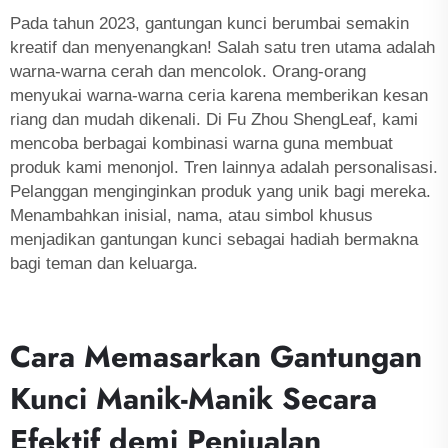
Pada tahun 2023, gantungan kunci berumbai semakin
kreatif dan menyenangkan! Salah satu tren utama adalah
warna-warna cerah dan mencolok. Orang-orang
menyukai warna-warna ceria karena memberikan kesan
riang dan mudah dikenali. Di Fu Zhou ShengLeaf, kami
mencoba berbagai kombinasi warna guna membuat
produk kami menonjol. Tren lainnya adalah personalisasi.
Pelanggan menginginkan produk yang unik bagi mereka.
Menambahkan inisial, nama, atau simbol khusus
menjadikan gantungan kunci sebagai hadiah bermakna
bagi teman dan keluarga.
Cara Memasarkan Gantungan
Kunci Manik-Manik Secara
Efektif demi Penjualan