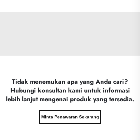
Tidak menemukan apa yang Anda cari?
Hubungi konsultan kami untuk informasi
lebih lanjut mengenai produk yang tersedia.
Minta Penawaran Sekarang