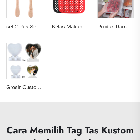
set 2 Pcs Sendok dan Garpu Bayi BPA-Free Food Grade Custom - Ujung Silikon Lunak dengan Gagang Kayu untuk Makan Bayi
Kelas Makanan Non-stick Bebas BPA Tebal Reusable Oven Panggang Pizza Goreng Ayam Pastry Panggang Air Fryer Alas Silikon Liner
Produk Ramah Lingkungan Terlaris 2026 Wadah Ritsleting Anti Bocor Pembungkus Makanan Segar Kantong Penyimpanan Makanan Reusable Ziplock Silikon PEVA
Grosir Custom Silicone DIY Cetakan Resin Frame Foto Seni Cetakan Hati Cetakan Epoksi Bahan Kerajinan untuk Membuat Kue Lilin
Cara Memilih Tag Tas Kustom