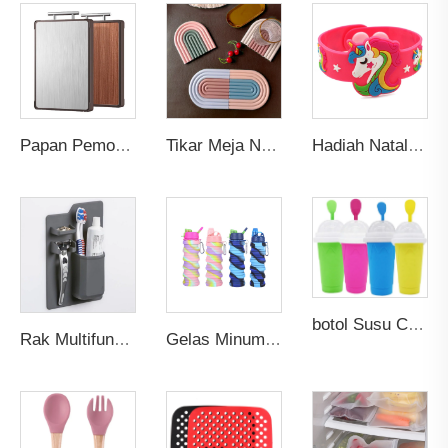
Papan Pemotong Stainless Steel Antibakteri Dua Sisi Besar Tahan Jamur Blok Irisan Dapur dengan Permukaan Kayu Solid Ebony
Tikar Meja Nordik Ramah Lingkungan Custom Karet Silikon PVC Anti Selip Alas Gelas Piring dengan Tatakan Minuman Lucu Pelangi
Hadiah Natal Anak-Anak Gelang Karet Lucu Hewan Unicorn Trendi PVC Promosi Gelang Silikon untuk Anak
botol Susu Cepat Beku 350ml Smoothie Tahan Lama Es Krim Squeeze Pendingin Cepat Milkshake Pembuat Smoothie Slushee Slush Cup
Rak Multifungsi Kamar Mandi Shower Tempat Penyimpanan Gelas Organizer Dudukan Sikat Gigi dan Pasta Gigi Silikon Cerdas Dinding dengan Logo Custom
Gelas Minum Olahraga Travel Gym Lipat Silikon Gelas Terisolasi Botol Air Terisolasi