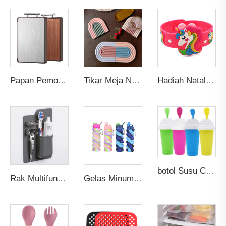
Papan Pemotong Stainless Steel Antibakteri Dua Sisi Besar Tahan Jamur Blok Irisan Dapur dengan Permukaan Kayu Solid Ebony
Tikar Meja Nordik Ramah Lingkungan Custom Karet Silikon PVC Anti Selip Alas Gelas Piring dengan Tatakan Minuman Lucu Pelangi
Hadiah Natal Anak-Anak Gelang Karet Lucu Hewan Unicorn Trendi PVC Promosi Gelang Silikon untuk Anak
botol Susu Cepat Beku 350ml Smoothie Tahan Lama Es Krim Squeeze Pendingin Cepat Milkshake Pembuat Smoothie Slushee Slush Cup
Rak Multifungsi Kamar Mandi Shower Tempat Penyimpanan Gelas Organizer Dudukan Sikat Gigi dan Pasta Gigi Silikon Cerdas Dinding dengan Logo Custom
Gelas Minum Olahraga Travel Gym Lipat Silikon Gelas Terisolasi Botol Air Terisolasi