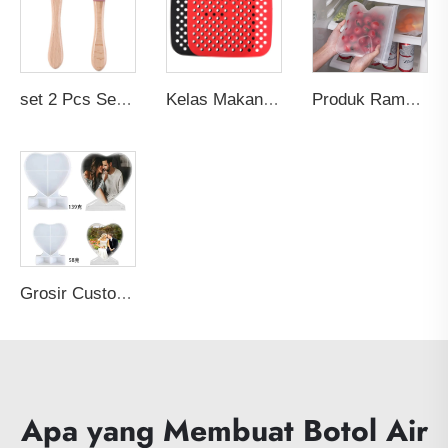
set 2 Pcs Sendok dan Garpu Bayi BPA-Free Food Grade Custom - Ujung Silikon Lunak dengan Gagang Kayu untuk Makan Bayi
Kelas Makanan Non-stick Bebas BPA Tebal Reusable Oven Panggang Pizza Goreng Ayam Pastry Panggang Air Fryer Alas Silikon Liner
Produk Ramah Lingkungan Terlaris 2026 Wadah Ritsleting Anti Bocor Pembungkus Makanan Segar Kantong Penyimpanan Makanan Reusable Ziplock Silikon PEVA
Grosir Custom Silicone DIY Cetakan Resin Frame Foto Seni Cetakan Hati Cetakan Epoksi Bahan Kerajinan untuk Membuat Kue Lilin
Apa yang Membuat Botol Air