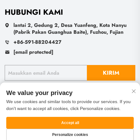
HUBUNGI KAMI
lantai 2, Gedung 2, Desa Yuanfeng, Kota Nanyu
(Pabrik Pakan Guanghua Baite), Fuzhou, Fujian
+86-591-88204427
[email protected]
KIRIM
We value your privacy
We use cookies and similar tools to provide our services. If you
don't want to accept all cookies, click Personalize cookies.
Hak Cipta © Fu Zhou Sheng Leaf Import And Export Co.,
Ltd. Seluruh Hak Dilindungi
Kebijakan Privasi
Blog
Accept all
Tentang
HUBUNGI
Personalize cookies