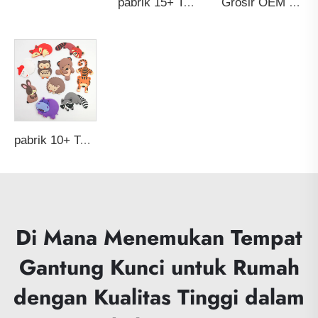
pabrik 15+ Tahun Sampel Gratis Grosir Custom Non-slip Anti-tumpah Bebas Racun PVC Karet Silikon Lembut Drip Bar Mat dengan Logo
Grosir OEM Gantungan Bagasi PVC Karet Lembut Custom Paket Perjalanan Transparan untuk Anak-anak Tas Sekolah Kura-kura
pabrik 10+ Tahun 3D Promosi Lucu Custom Disesuaikan Kulkas PVC Lembut Karet Natal Pariwisata Souvenir Magnet Kulkas
Di Mana Menemukan Tempat
Gantung Kunci untuk Rumah
dengan Kualitas Tinggi dalam