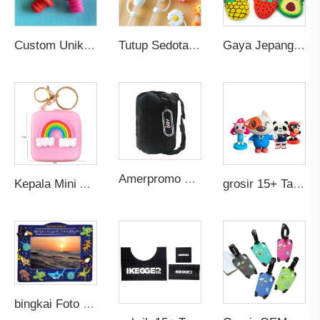
Custom Unik Reusable Penyumbat Botol Anggur Silikon Souvenir Pernikahan Personalisasi dengan Penutup Tembak Penyegel
Tutup Sedotan Kartun Silikon Reusable Penyerap Air dan Tahan Debu dengan Tutup Segel Atasan untuk Aksesoris Bar Sedotan 6-8mm
Gaya Jepang Mini Buah Custom Anak-anak Gadis Imut Kartun Dompet Tas Bahu Tas Tangan Indah Tas Bahu untuk Anak-anak
Amerpromo Custom Kualitas Tinggi 3D Soft PVC Label Karet Timbul Tambalan Pakaian Hadiah Unik
Kepala Mini Anak Perempuan Tas Earphone Tas Dompet Anak Hadiah Mainan Lucu Dompet Koin Kartun Gantungan Kunci Karet Silikon Tas Anak
grosir 15+ Tahun Mainan Custom Berkualitas Tinggi Pabrik Menghasilkan Bentuk Kartun Anime Tokoh Aksi Mainan PVC
bingkai Foto PVC 3D Custom OEM Hadiah Promosi Kinerja Tinggi Gambar Sublimasi Karet Lembut Kartun Bagus Disesuaikan