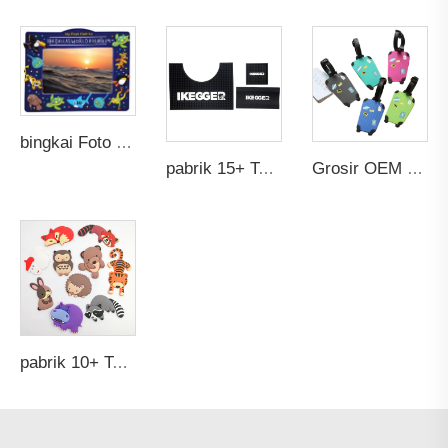
bingkai Foto PVC 3D Custom OEM Hadiah Promosi Kinerja Tinggi Gambar Sublimasi Karet Lembut Kartun Bagus Disesuaikan
pabrik 15+ Tahun Sampel Gratis Grosir Custom Non-slip Anti-tumpah Bebas Racun PVC Karet Silikon Lembut Drip Bar Mat dengan Logo
Grosir OEM Gantungan Bagasi PVC Karet Lembut Custom Paket Perjalanan Transparan untuk Anak-anak Tas Sekolah Kura-kura
pabrik 10+ Tahun 3D Promosi Lucu Custom Disesuaikan Kulkas PVC Lembut Karet Natal Pariwisata Souvenir Magnet Kulkas