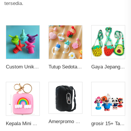
tersedia.
Custom Unik Reusable Penyumbat Botol Anggur Silikon Souvenir Pernikahan Personalisasi dengan Penutup Tembak Penyegel
Tutup Sedotan Kartun Silikon Reusable Penyerap Air dan Tahan Debu dengan Tutup Segel Atasan untuk Aksesoris Bar Sedotan 6-8mm
Gaya Jepang Mini Buah Custom Anak-anak Gadis Imut Kartun Dompet Tas Bahu Tas Tangan Indah Tas Bahu untuk Anak-anak
Amerpromo Custom Kualitas Tinggi 3D Soft PVC Label Karet Timbul Tambalan Pakaian Hadiah Unik
Kepala Mini Anak Perempuan Tas Earphone Tas Dompet Anak Hadiah Mainan Lucu Dompet Koin Kartun Gantungan Kunci Karet Silikon Tas Anak
grosir 15+ Tahun Mainan Custom Berkualitas Tinggi Pabrik Menghasilkan Bentuk Kartun Anime Tokoh Aksi Mainan PVC