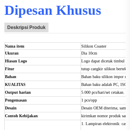
Dipesan Khusus
Deskripsi Produk
Nama item
Silikon Coaster
Ukuran
Dia 10cm
Hiasan Logo
Logo dapat dicetak timbul be
Fitur
tutup cangkir silikon bertekn
Bahan
Bahan baku silikon impor ram
KUALITAS
Bahan baku adalah PC, ISO,
Output harian
5.000 pcs/hari/set cetakan. 
Pengemasan
1 pcs/opp
Desain
Desain OEM diterima; sampel
Contoh Kebijakan
kirimkan nomor produk samp
1. Lampiran elektronik: casi