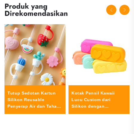
Produk yang
Direkomendasikan
Tutup Sedotan Kartun
Kotak Pensil Kawaii
Silikon Reusable
Lucu Custom dari
Penyerap Air dan Tahan
Silikon dengan
Debu dengan Tutup
Resleting, Wadah Kecil
Segel Atasan untuk
untuk Anak Perempuan
Aksesoris Bar Sedotan
Sekolah, Dompet Koin,
6-8mm
Tas Kosmetik atau