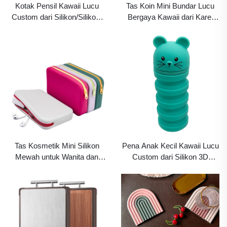
Kotak Pensil Kawaii Lucu
Tas Koin Mini Bundar Lucu
Custom dari Silikon/Silikon,
Bergaya Kawaii dari Karet
Tas/Wadah Pensil dengan
Silikon, dengan Tutup
Resleting, Ukuran Kecil dan
Resleting, Tas Kunci Unik
Besar untuk Sekolah, Alat
untuk Wanita & Remaja Putri
Tulis untuk Anak Laki-Laki
serta Hadiah untuk Anak-
dan Perempuan dengan Motif
anak
Kartun
Tas Kosmetik Mini Silikon
Pena Anak Kecil Kawaii Lucu
Mewah untuk Wanita dan
Custom dari Silikon 3D
Remaja Putri dengan
dengan Desain Berdiri, Kotak
Resleting, Dapat Disesuaikan
Pensil, Tas, atau Wadah
dengan Logo Kustom, Tas
untuk Anak Laki-Laki dan
Koin Travel Lucu, Tas Kartu
Perempuan Sekolah,
Geometris
Dilengkapi Resleting