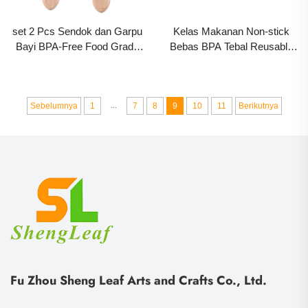
set 2 Pcs Sendok dan Garpu
Kelas Makanan Non-stick
Bayi BPA-Free Food Grade
Bebas BPA Tebal Reusable
Custom - Ujung Silikon Lunak
Oven Panggang Pizza
dengan Gagang Kayu untuk
Goreng Ayam Pastry
Makan Bayi
Panggang Air Fryer Alas
...
Silikon Liner
Sebelumnya
1
7
8
9
10
11
Berikutnya
Fu Zhou Sheng Leaf Arts and Crafts Co., Ltd.