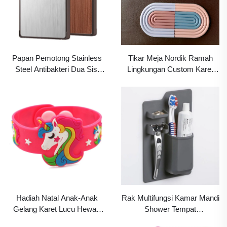
Papan Pemotong Stainless
Tikar Meja Nordik Ramah
Steel Antibakteri Dua Sisi
Lingkungan Custom Karet
Besar Tahan Jamur Blok
Silikon PVC Anti Selip Alas
Irisan Dapur dengan
Gelas Piring dengan Tatakan
Permukaan Kayu Solid
Minuman Lucu Pelangi
Ebony
Hadiah Natal Anak-Anak
Rak Multifungsi Kamar Mandi
Gelang Karet Lucu Hewan
Shower Tempat
Unicorn Trendi PVC Promosi
Penyimpanan Gelas