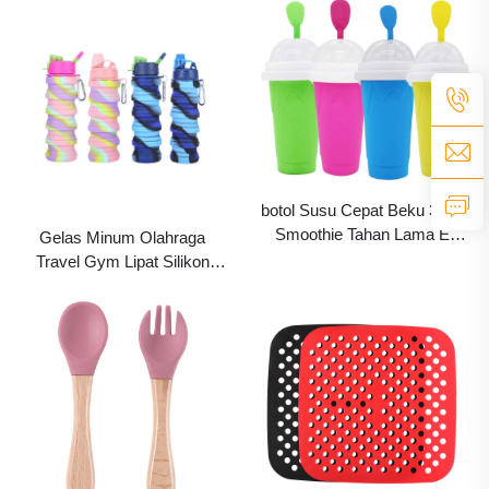
Gelang Silikon untuk Anak
Organizer Dudukan Sikat
Gigi dan Pasta Gigi Silikon
Cerdas Dinding dengan Logo
Custom
botol Susu Cepat Beku 350ml
Smoothie Tahan Lama Es
Gelas Minum Olahraga
Krim Squeeze Pendingin
Travel Gym Lipat Silikon
Cepat Milkshake Pembuat
Gelas Terisolasi Botol Air
Smoothie Slushee Slush Cup
Terisolasi