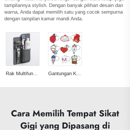
tampilannya stylish. Dengan banyak pilihan desain dan
warna, Anda dapat memilih satu yang cocok sempurna
dengan tampilan kamar mandi Anda.
Rak Multifungsi Kamar Mandi Shower Tempat Penyimpanan Gelas Organizer Dudukan Sikat Gigi dan Pasta Gigi Silikon Cerdas Dinding dengan Logo Custom
Gantungan Kunci Silikon 3D Custom Lucu Kawaii dari Karet PVC Lembut Custom Gantungan Kunci Kartun Obat Perawat Hadiah Minggu Perawat
Cara Memilih Tempat Sikat
Gigi yang Dipasang di