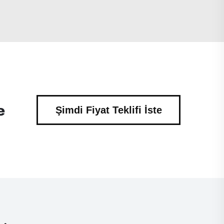
e
Şimdi Fiyat Teklifi İste