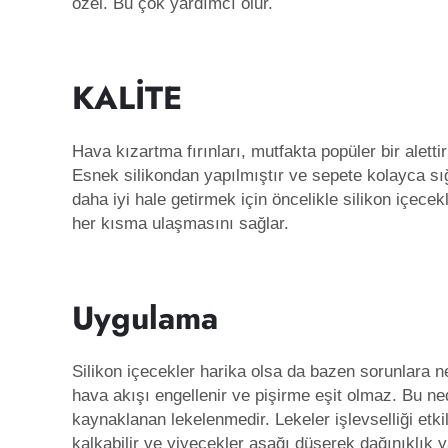
özel. Bu çok yardımcı olur.
KALİTE
Hava kızartma fırınları, mutfakta popüler bir aletti
Esnek silikondan yapılmıştır ve sepete kolayca sığ
daha iyi hale getirmek için öncelikle silikon içecek
her kısma ulaşmasını sağlar.
Uygulama
Silikon içecekler harika olsa da bazen sorunlara 
hava akışı engellenir ve pişirme eşit olmaz. Bu ne
kaynaklanan lekelenmedir. Lekeler işlevselliği et
kalkabilir ve yiyecekler aşağı düşerek dağınıklık yar