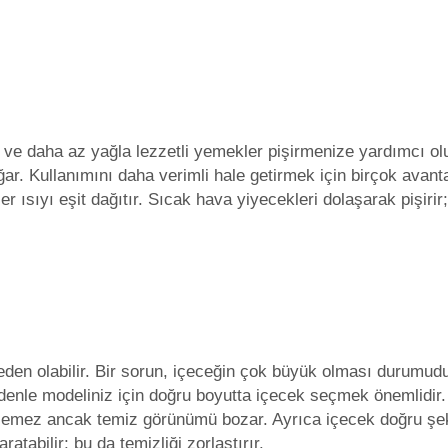
r ve daha az yağla lezzetli yemekler pişirmenize yardımcı olur
ar. Kullanımını daha verimli hale getirmek için birçok avant
ler ısıyı eşit dağıtır. Sıcak hava yiyecekleri dolaşarak pişiri
neden olabilir. Bir sorun, içeceğin çok büyük olması durumud
denle modeliniz için doğru boyutta içecek seçmek önemlidir.
kilemez ancak temiz görünümü bozar. Ayrıca içecek doğru şek
atabilir; bu da temizliği zorlaştırır.