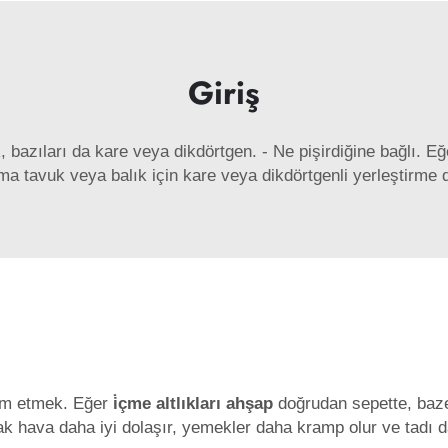
Giriş
k, bazıları da kare veya dikdörtgen. - Ne pişirdiğine bağlı. 
 Ama tavuk veya balık için kare veya dikdörtgenli yerleştirme d
ım etmek. Eğer
i̇çme altlıkları ahşap
doğrudan sepette, baze
cak hava daha iyi dolaşır, yemekler daha kramp olur ve tadı d