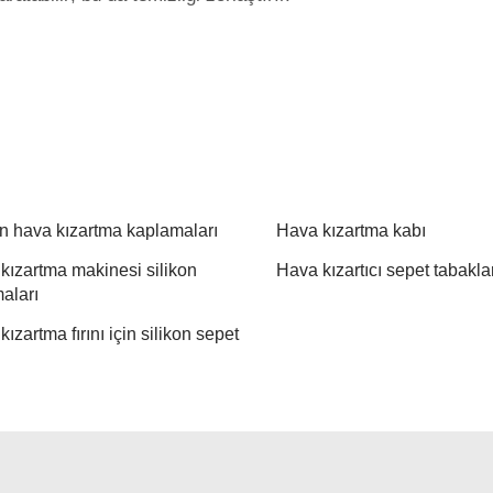
on hava kızartma kaplamaları
Hava kızartma kabı
kızartma makinesi silikon
Hava kızartıcı sepet tabakla
aları
ızartma fırını için silikon sepet