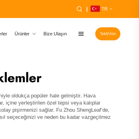
|
TR
rler
Ürünler
Bize Ulaşın
Teklif Alın
klemler
eniyle oldukça popüler hale gelmiştir. Hava
, içine yerleştirilen özel tepsi veya kalıplar
a kolay pişirmenizi sağlar. Fu Zhou ShengLeaf’de,
nasıl seçeceğinizi ve neden bu kadar vazgeçilmez